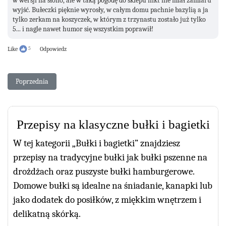
w wersji na słono, ale w taką pogodę do sklepu nikt nie miał zamiaru
wyjść. Bułeczki pięknie wyrosły, w całym domu pachnie bazylią a ja
tylko zerkam na koszyczek, w którym z trzynastu zostało już tylko
5... i nagle nawet humor się wszystkim poprawił!
Like
5
Odpowiedz
Poprzednia strona: Kajzerki
Poprzednia
Przepisy na klasyczne bułki i bagietki
W tej kategorii „Bułki i bagietki” znajdziesz
przepisy na tradycyjne bułki jak bułki pszenne na
drożdżach oraz puszyste bułki hamburgerowe.
Domowe bułki są idealne na śniadanie, kanapki lub
jako dodatek do posiłków, z miękkim wnętrzem i
delikatną skórką.