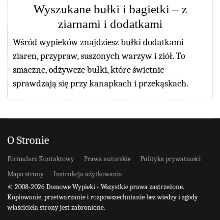
Wyszukane bułki i bagietki – z
ziarnami i dodatkami
Wśród wypieków znajdziesz bułki dodatkami
ziaren, przypraw, suszonych warzyw i ziół. To
smaczne, odżywcze bułki, które świetnie
sprawdzają się przy kanapkach i przekąskach.
O Stronie
Formularz Kontaktowy
Prawa autorskie
Polityka prywatności
Mapa strony
Instrukcja użytkowania
© 2008-2026 Domowe Wypieki - Wszystkie prawa zastrzeżone.
Kopiowanie, przetwarzanie i rozpowszechnianie bez wiedzy i zgody
właściciela strony jest zabronione.