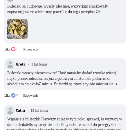
Bułeczki są cudowne, wyszły idealnie, wszystkim smakowały,
zapewne jeszcze wiele razy powrócę do tego przepisu 😜
Like
1
Odpowiedz
Greta
3 lat temu
Bułeczki wyszły niesamowite! Choć musiałm dodać troszke więcej
mąki, proces odczekania już z gotowym ciastem do piekarnika
skróciłam do około7 minut. Bułeczki są rewelacyjnie mięciutkie :)
Like
3
Odpowiedz
Cathi
13 lat temu
Wspaniałe bułeczki! Pierwszy śnieg w tym roku sprawił, że wszyscy w
domu siedzieliśmy smętnie, mieliśmy ochotę na coś do przegryzienia