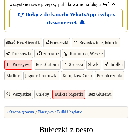
wszystkie nowe przepisy publikowane na blogu 🍰🥐🍲
👉 Dołącz do kanału WhatsApp i włącz
dzwoneczek 🔔
🍰📐 Przelicznik
🍒Porzeczki
🍑 Brzoskwinie, Morele
🍓Truskawki
🍒Czereśnie
🎂 Komunia, Wesele
Bez Glutenu
🍐Gruszki
Śliwki
🍎 Jabłka
🍞 Pieczywo
Maliny
Jagody i borówki
Keto, Low Carb
Bez pieczenia
Wszystkie
Chleby
Bez Glutenu
Bułki i bagietki
» Strona główna
Pieczywo
Bułki i bagietki
Bułeczki z pesto