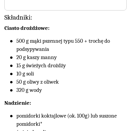
Składniki:
Ciasto drożdżowe:
500 g mąki pszennej typu 550 + trochę do
podsypywania
20 g kaszy manny
15 g świeżych drożdży
10 g soli
50 g oliwy z oliwek
320 g wody
Nadzienie:
pomidorki koktajlowe (ok. 100g) lub suszone
pomidorki*