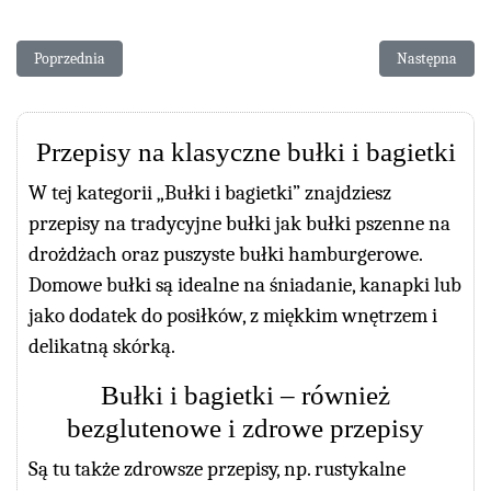
Poprzednia strona: Bagietki na zaczynie poolish
Następna stron
Poprzednia
Następna
Przepisy na klasyczne bułki i bagietki
W tej kategorii „Bułki i bagietki” znajdziesz
przepisy na tradycyjne bułki jak bułki pszenne na
drożdżach oraz puszyste bułki hamburgerowe.
Domowe bułki są idealne na śniadanie, kanapki lub
jako dodatek do posiłków, z miękkim wnętrzem i
delikatną skórką.
Bułki i bagietki – również
bezglutenowe i zdrowe przepisy
Są tu także zdrowsze przepisy, np. rustykalne