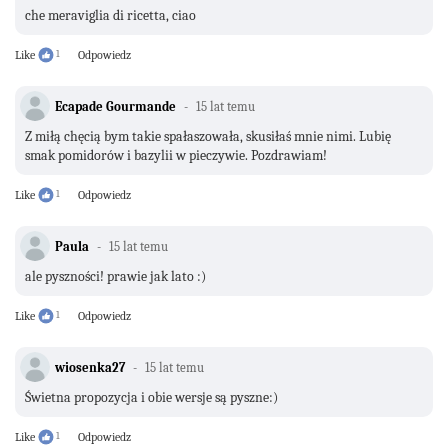
che meraviglia di ricetta, ciao
Like
1
Odpowiedz
Ecapade Gourmande
15 lat temu
Z miłą chęcią bym takie spałaszowała, skusiłaś mnie nimi. Lubię
smak pomidorów i bazylii w pieczywie. Pozdrawiam!
Like
1
Odpowiedz
Paula
15 lat temu
ale pyszności! prawie jak lato :)
Like
1
Odpowiedz
wiosenka27
15 lat temu
Świetna propozycja i obie wersje są pyszne:)
Like
1
Odpowiedz