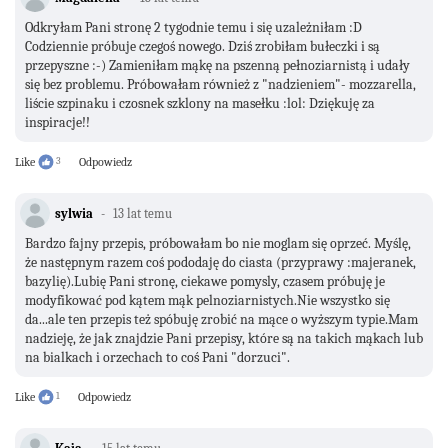
Odkryłam Pani stronę 2 tygodnie temu i się uzależniłam :D
Codziennie próbuje czegoś nowego. Dziś zrobiłam bułeczki i są
przepyszne :-) Zamieniłam mąkę na pszenną pełnoziarnistą i udały
się bez problemu. Próbowałam również z "nadzieniem"- mozzarella,
liście szpinaku i czosnek szklony na masełku :lol: Dziękuję za
inspiracje!!
Like
3
Odpowiedz
sylwia
13 lat temu
Bardzo fajny przepis, próbowałam bo nie moglam się oprzeć. Myślę,
że następnym razem coś pododaję do ciasta (przyprawy :majeranek,
bazylię).Lubię Pani stronę, ciekawe pomysly, czasem próbuję je
modyfikować pod kątem mąk pelnoziarnistych.Nie wszystko się
da...ale ten przepis też spóbuję zrobić na mące o wyższym typie.Mam
nadzieję, że jak znajdzie Pani przepisy, które są na takich mąkach lub
na bialkach i orzechach to coś Pani "dorzuci".
Like
1
Odpowiedz