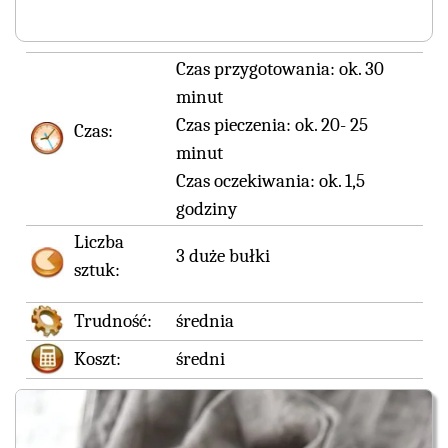
Czas przygotowania:
ok. 30
minut
Czas pieczenia:
ok. 20- 25
Czas:
minut
Czas oczekiwania:
ok. 1,5
godziny
Liczba
3 duże bułki
sztuk:
Trudność:
średnia
Koszt:
średni