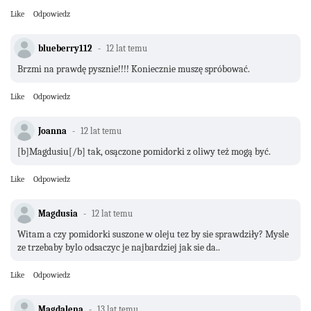
Like
Odpowiedz
blueberry112
12 lat temu
Brzmi na prawdę pysznie!!!! Koniecznie muszę spróbować.
Like
Odpowiedz
Joanna
12 lat temu
[b]Magdusiu[/b] tak, osączone pomidorki z oliwy też mogą być.
Like
Odpowiedz
Magdusia
12 lat temu
Witam a czy pomidorki suszone w oleju tez by sie sprawdziły? Mysle
ze trzebaby bylo odsaczyc je najbardziej jak sie da..
Like
Odpowiedz
Magdalena
13 lat temu