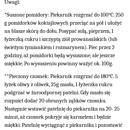
Uwagi:
*Suszone pomidory: Piekarnik rozgrzać do 100°C. 250
g pomidorków koktajlowych przeciąć na pół i ułożyć
na blasze skórą do dołu. Posypać solą, pieprzem, 1
łyżeczką cukru i szczyptą ziół prowansalskich (lub
świeżym tymiankiem i rozmarynem). Piec przez 2
godziny, aż pomidorki będą wysuszone, ale jeszcze
miękkie. Po wysuszeniu powinny ważyć ok. 100g.
**Pieczony czosnek: Piekarnik rozgrzać do 180°C. 5
łyżek oliwy z oliwek, 25g masła, 1 łyżeczka cukru
podgrzać w żaroodpornej patelni. Gdy masło się
rozpuści dodać 20 obranych ząbków czosnku.
Następnie wstawić patelnię do piekarnika na 20- 25
minut, aż czosnek pokryje się karmelem i będzie
miękki. Patelnię wyciągnąć z piekarnika i pozostawić