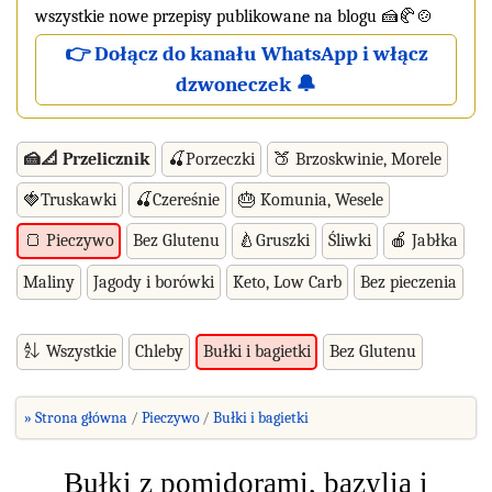
wszystkie nowe przepisy publikowane na blogu 🍰🥐🍲
👉 Dołącz do kanału WhatsApp i włącz
dzwoneczek 🔔
🍰📐 Przelicznik
🍒Porzeczki
🍑 Brzoskwinie, Morele
🍓Truskawki
🍒Czereśnie
🎂 Komunia, Wesele
Bez Glutenu
🍐Gruszki
Śliwki
🍎 Jabłka
🍞 Pieczywo
Maliny
Jagody i borówki
Keto, Low Carb
Bez pieczenia
Wszystkie
Chleby
Bez Glutenu
Bułki i bagietki
» Strona główna
Pieczywo
Bułki i bagietki
Bułki z pomidorami, bazylią i