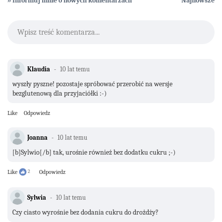
» Informuj mnie o nowych komentarzach
Najnowsze
Wpisz treść komentarza...
Klaudia
10 lat temu
wyszły pyszne! pozostaje spróbować przerobić na wersje
bezglutenową dla przyjaciółki :-)
Like
Odpowiedz
Joanna
10 lat temu
[b]Sylwio[/b] tak, urośnie również bez dodatku cukru ;-)
Like
2
Odpowiedz
Sylwia
10 lat temu
Czy ciasto wyrośnie bez dodania cukru do drożdży?