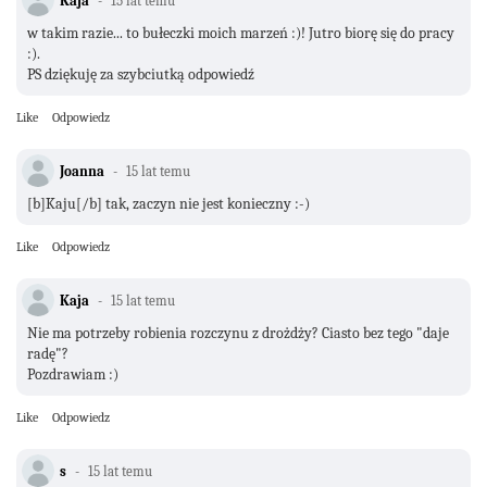
Kaja
15 lat temu
w takim razie... to bułeczki moich marzeń :)! Jutro biorę się do pracy
:).
PS dziękuję za szybciutką odpowiedź
Like
Odpowiedz
Joanna
15 lat temu
[b]Kaju[/b] tak, zaczyn nie jest konieczny :-)
Like
Odpowiedz
Kaja
15 lat temu
Nie ma potrzeby robienia rozczynu z drożdży? Ciasto bez tego "daje
radę"?
Pozdrawiam :)
Like
Odpowiedz
s
15 lat temu