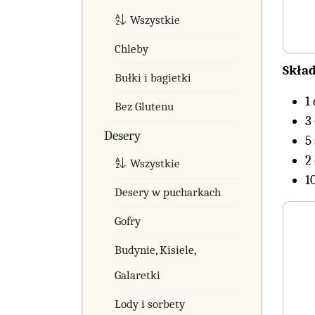
Wszystkie
Chleby
Skład
Bułki i bagietki
1
Bez Glutenu
3
Desery
5
2
Wszystkie
1
Desery w pucharkach
Gofry
Budynie, Kisiele,
Galaretki
Lody i sorbety