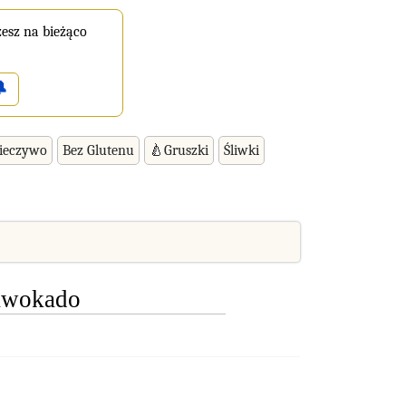
esz na bieżąco

ieczywo
Bez Glutenu
🍐Gruszki
Śliwki
awokado