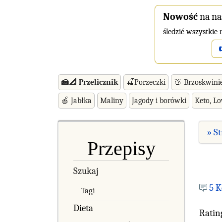
Nowość
na na
śledzić wszystkie
🍰📐 Przelicznik
🍒Porzeczki
🍑 Brzoskwini
🍎 Jabłka
Maliny
Jagody i borówki
Keto, L
» S
Przepisy
Szukaj
5 
Tagi
Dieta
Ratin