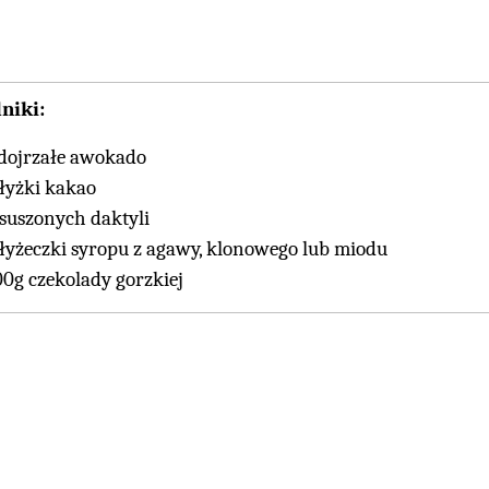
niki:
 dojrzałe awokado
 łyżki kakao
 suszonych daktyli
 łyżeczki syropu z agawy, klonowego lub miodu
00g czekolady gorzkiej