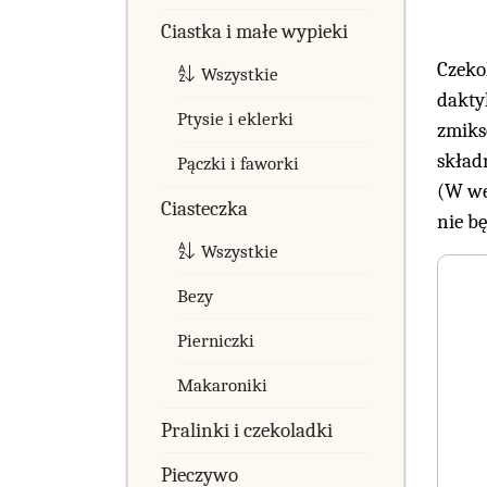
Ciastka i małe wypieki
Czeko
Wszystkie
dakty
Ptysie i eklerki
zmiks
skład
Pączki i faworki
(W we
Ciasteczka
nie b
Wszystkie
Bezy
Pierniczki
Makaroniki
Pralinki i czekoladki
Pieczywo