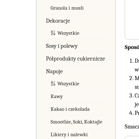
Granola i musli
Dekoracje
Wszystkie
Sosy i polewy
Spos
Półprodukty cukiernicze
D
w
Napoje
M
Wszystkie
s
C
Kawy
j
Kakao i czekolada
P
Smoothie, Soki, Koktajle
Smacz
Likiery i nalewki