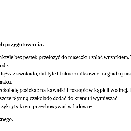
ób przygotowania:
aktyle bez pestek przełożyć do miseczki i zalać wrzątkiem.
odę.
iąższ z awokado, daktyle i kakao zmiksować na gładką masę
maku.
zekoladę posiekać na kawałki i roztopić w kąpieli wodnej. 
eszcze płynną czekoladę dodać do kremu i wymieszać.
rzykryty krem przechowywać w lodówce.
nego.