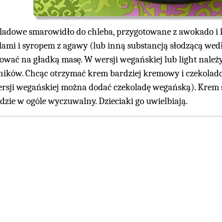
ladowe smarowidło do chleba, przygotowane z awokado i k
lami i syropem z agawy (lub inną substancją słodzącą wedł
ować na gładką masę. W wersji wegańskiej lub light należ
ników. Chcąc otrzymać krem bardziej kremowy i czekolado
rsji wegańskiej można dodać czekoladę wegańską). Krem s
ędzie w ogóle wyczuwalny. Dzieciaki go uwielbiają.