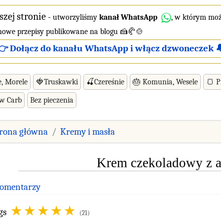
szej stronie
-
utworzyliśmy
kanał WhatsApp
, w którym moż
 nowe przepisy publikowane na blogu 🍰🥐🍲
👉 Dołącz do kanału WhatsApp i włącz dzwoneczek 
e, Morele
🍓Truskawki
🍒Czereśnie
🎂 Komunia, Wesele
🍞 P
ow Carb
Bez pieczenia
trona główna
Kremy i masła
Krem czekoladowy z 
Komentarzy
gs
(21)