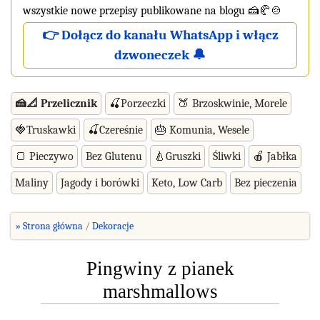
wszystkie nowe przepisy publikowane na blogu 🍰🥐🍲
👉 Dołącz do kanału WhatsApp i włącz
dzwoneczek 🔔
🍰📐 Przelicznik
🍒Porzeczki
🍑 Brzoskwinie, Morele
🍓Truskawki
🍒Czereśnie
🎂 Komunia, Wesele
🍞 Pieczywo
Bez Glutenu
🍐Gruszki
Śliwki
🍎 Jabłka
Maliny
Jagody i borówki
Keto, Low Carb
Bez pieczenia
» Strona główna
Dekoracje
Pingwiny z pianek
marshmallows