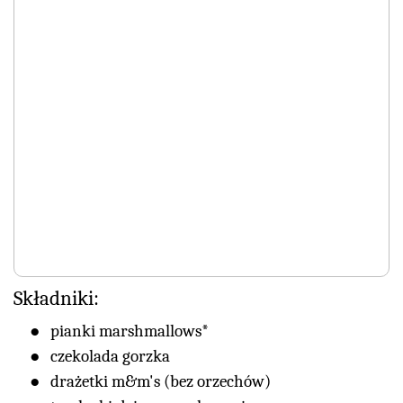
Składniki:
pianki marshmallows*
czekolada gorzka
drażetki m&m's (bez orzechów)