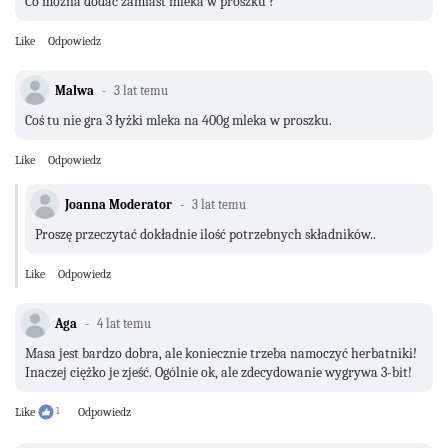
Co można dodać zamiast mleka w proszku ?
Like
Odpowiedz
Malwa
3 lat temu
Coś tu nie gra 3 łyżki mleka na 400g mleka w proszku.
Like
Odpowiedz
Joanna Moderator
3 lat temu
Proszę przeczytać dokładnie ilość potrzebnych składników..
Like
Odpowiedz
Aga
4 lat temu
Masa jest bardzo dobra, ale koniecznie trzeba namoczyć herbatniki!
Inaczej ciężko je zjeść. Ogólnie ok, ale zdecydowanie wygrywa 3-bit!
Like
1
Odpowiedz