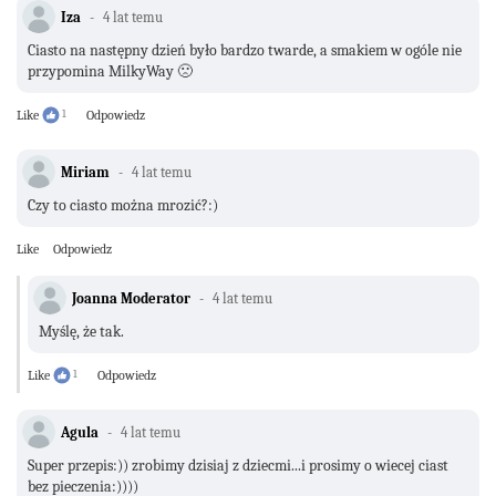
Iza
4 lat temu
Ciasto na następny dzień było bardzo twarde, a smakiem w ogóle nie
przypomina MilkyWay 🙁
Like
1
Odpowiedz
Miriam
4 lat temu
Czy to ciasto można mrozić?:)
Like
Odpowiedz
Joanna Moderator
4 lat temu
Myślę, że tak.
Like
1
Odpowiedz
Agula
4 lat temu
Super przepis:)) zrobimy dzisiaj z dziecmi...i prosimy o wiecej ciast
bez pieczenia:))))