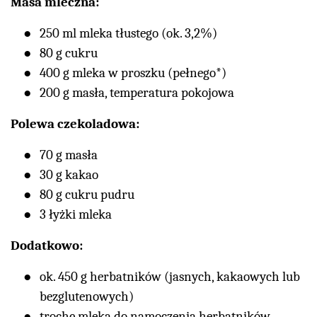
Masa mleczna:
250 ml mleka tłustego (ok. 3,2%)
80 g cukru
400 g mleka w proszku (pełnego*)
200 g masła, temperatura pokojowa
Polewa czekoladowa:
70 g masła
30 g kakao
80 g cukru pudru
3 łyżki mleka
Dodatkowo:
ok. 450 g herbatników (jasnych, kakaowych lub
bezglutenowych)
trochę mleka do namoczenia herbatników