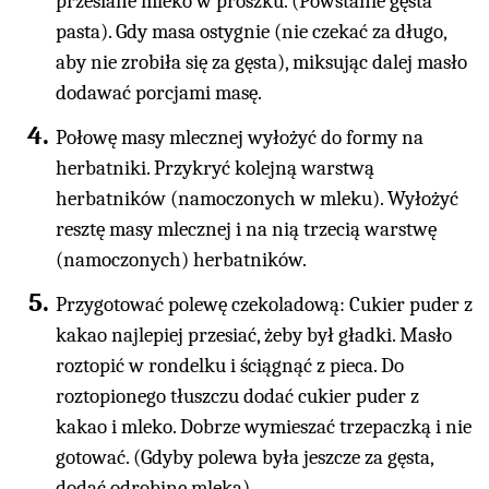
przesiane mleko w proszku. (Powstanie gęsta
pasta). Gdy masa ostygnie (nie czekać za długo,
aby nie zrobiła się za gęsta), miksując dalej masło
dodawać porcjami masę.
Połowę masy mlecznej wyłożyć do formy na
herbatniki. Przykryć kolejną warstwą
herbatników (namoczonych w mleku). Wyłożyć
resztę masy mlecznej i na nią trzecią warstwę
(namoczonych) herbatników.
Przygotować polewę czekoladową: Cukier puder z
kakao najlepiej przesiać, żeby był gładki. Masło
roztopić w rondelku i ściągnąć z pieca. Do
roztopionego tłuszczu dodać cukier puder z
kakao i mleko. Dobrze wymieszać trzepaczką i nie
gotować. (Gdyby polewa była jeszcze za gęsta,
dodać odrobinę mleka).