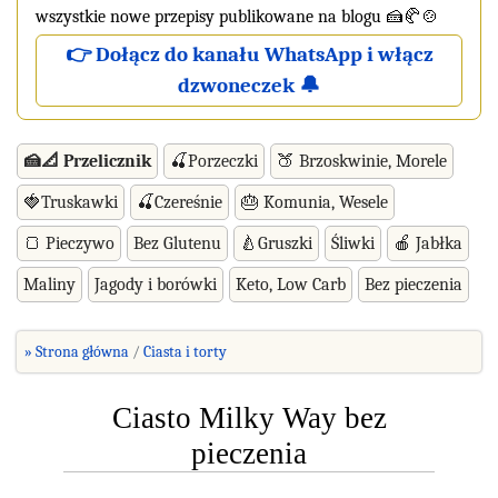
wszystkie nowe przepisy publikowane na blogu 🍰🥐🍲
👉 Dołącz do kanału WhatsApp i włącz
dzwoneczek 🔔
🍰📐 Przelicznik
🍒Porzeczki
🍑 Brzoskwinie, Morele
🍓Truskawki
🍒Czereśnie
🎂 Komunia, Wesele
🍞 Pieczywo
Bez Glutenu
🍐Gruszki
Śliwki
🍎 Jabłka
Maliny
Jagody i borówki
Keto, Low Carb
Bez pieczenia
» Strona główna
Ciasta i torty
Ciasto Milky Way bez
pieczenia