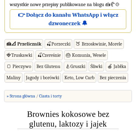
wszystkie nowe przepisy publikowane na blogu 🍰🥐🍲
👉 Dołącz do kanału WhatsApp i włącz
dzwoneczek 🔔
🍰📐 Przelicznik
🍒Porzeczki
🍑 Brzoskwinie, Morele
🍓Truskawki
🍒Czereśnie
🎂 Komunia, Wesele
🍞 Pieczywo
Bez Glutenu
🍐Gruszki
Śliwki
🍎 Jabłka
Maliny
Jagody i borówki
Keto, Low Carb
Bez pieczenia
» Strona główna
Ciasta i torty
Brownies kokosowe bez
glutenu, laktozy i jajek