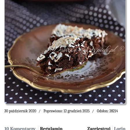
30 październik 2020
Poprawiono: 12 grudzień 2025
Odsłon: 28214
10 Komentarzy
Regulamin
Zarejestruj
Login