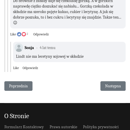
Do brownie z zasady daje się czekoladę gorzką. A w gorzkich
naprawdę ciężko doszukać się nabiału... Gorzką czekolada w
składzie ma szeroko pojęte kakao, cukier i lecytynę. A jak się
dobrze poszuka, to i bez cukru i lecytyny się znajdzie. Takze ten...
😉
Like
2
Odpowiedz
Sonja
4 lat temu
Lindt nie ma lecetyny sojowej w składzie
Like
Odpowiedz
Poprzednia strona: Tort Raffaello
Następna stro
Poprzednia
Następna
O Stronie
Formularz Kontaktowy
Prawa autorskie
Polityka prywatności