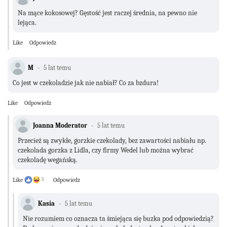
Na mące kokosowej? Gęstość jest raczej średnia, na pewno nie
lejąca.
Like
Odpowiedz
M
5 lat temu
Co jest w czekoladzie jak nie nabiał? Co za bzdura!
Like
Odpowiedz
Joanna Moderator
5 lat temu
Przecież są zwykłe, gorzkie czekolady, bez zawartości nabiału np.
czekolada gorzka z Lidla, czy firmy Wedel lub można wybrać
czekoladę wegańską.
Like
5
Odpowiedz
Kasia
5 lat temu
Nie rozumiem co oznacza ta śmiejąca się buzka pod odpowiedzią?