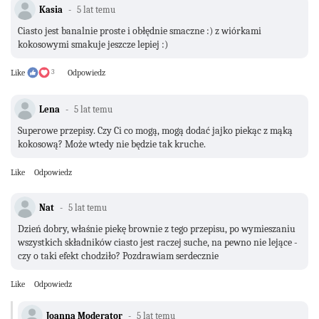
Kasia
5 lat temu
Ciasto jest banalnie proste i obłędnie smaczne :) z wiórkami
kokosowymi smakuje jeszcze lepiej :)
Like
3
Odpowiedz
Lena
5 lat temu
Superowe przepisy. Czy Ci co mogą, mogą dodać jajko piekąc z mąką
kokosową? Może wtedy nie będzie tak kruche.
Like
Odpowiedz
Nat
5 lat temu
Dzień dobry, właśnie piekę brownie z tego przepisu, po wymieszaniu
wszystkich składników ciasto jest raczej suche, na pewno nie lejące -
czy o taki efekt chodziło? Pozdrawiam serdecznie
Like
Odpowiedz
Joanna Moderator
5 lat temu