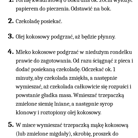
Formę kwadratową o boku dna ok. 20cm wyłożyć
papierem do pieczenia. Odstawić na bok.
Czekoladę posiekać.
Olej kokosowy podgrzać, aż będzie płynny.
Mleko kokosowe podgrzać w niedużym rondelku
prawie do zagotowania. Od razu ściągnąć z pieca i
dodać posiekaną czekoladę. Odczekać ok. 1
minuty, aby czekolada zmiękła, a następnie
wymieszać, aż czekolada całkowicie się rozpuści i
powstanie gładka masa. Wmieszać trzepaczką
zmielone siemię lniane, a następnie syrop
klonowy i roztopiony olej kokosowy.
W misce wymieszać trzepaczką mąkę kokosową
(lub zmielone migdały), skrobię, proszek do