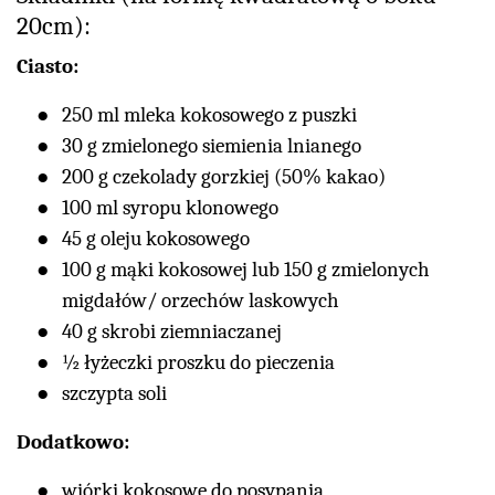
20cm):
Ciasto:
250 ml mleka kokosowego z puszki
30 g zmielonego siemienia lnianego
200 g czekolady gorzkiej (50% kakao)
100 ml syropu klonowego
45 g oleju kokosowego
100 g mąki kokosowej lub 150 g zmielonych
migdałów/ orzechów laskowych
40 g skrobi ziemniaczanej
½ łyżeczki proszku do pieczenia
szczypta soli
Dodatkowo:
wiórki kokosowe do posypania