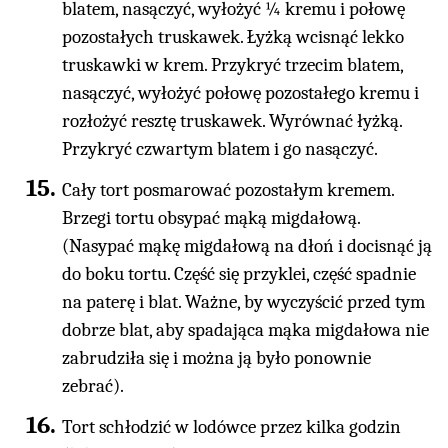
blatem, nasączyć, wyłożyć ¼ kremu i połowę
pozostałych truskawek. Łyżką wcisnąć lekko
truskawki w krem. Przykryć trzecim blatem,
nasączyć, wyłożyć połowę pozostałego kremu i
rozłożyć resztę truskawek. Wyrównać łyżką.
Przykryć czwartym blatem i go nasączyć.
Cały tort posmarować pozostałym kremem.
Brzegi tortu obsypać mąką migdałową.
(Nasypać mąkę migdałową na dłoń i docisnąć ją
do boku tortu. Część się przyklei, część spadnie
na paterę i blat. Ważne, by wyczyścić przed tym
dobrze blat, aby spadająca mąka migdałowa nie
zabrudziła się i można ją było ponownie
zebrać).
Tort schłodzić w lodówce przez kilka godzin