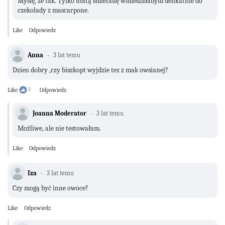
Myślę, że tak. Tylko ubitą śmietanę wmieszałabym delikatnie do
czekolady z mascarpone.
Like
Odpowiedz
Anna
3 lat temu
Dzien dobry ,czy biszkopt wyjdzie tez z mak owsianej?
Like
2
Odpowiedz
Joanna Moderator
3 lat temu
Możliwe, ale nie testowałam.
Like
Odpowiedz
Iza
3 lat temu
Czy mogą być inne owoce?
Like
Odpowiedz