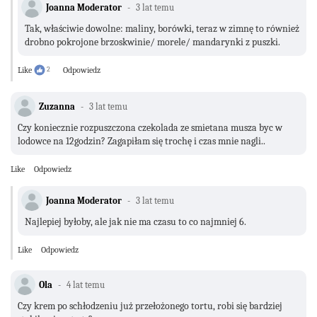
Joanna Moderator
3 lat temu
Tak, właściwie dowolne: maliny, borówki, teraz w zimnę to również
drobno pokrojone brzoskwinie/ morele/ mandarynki z puszki.
Like
2
Odpowiedz
Zuzanna
3 lat temu
Czy koniecznie rozpuszczona czekolada ze smietana musza byc w
lodowce na 12godzin? Zagapiłam się trochę i czas mnie nagli..
Like
Odpowiedz
Joanna Moderator
3 lat temu
Najlepiej byłoby, ale jak nie ma czasu to co najmniej 6.
Like
Odpowiedz
Ola
4 lat temu
Czy krem po schłodzeniu już przełożonego tortu, robi się bardziej