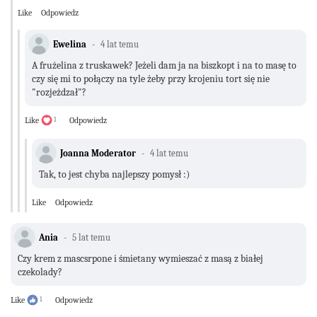
Like
Odpowiedz
Ewelina
4 lat temu
A frużelina z truskawek? Jeżeli dam ja na biszkopt i na to masę to
czy się mi to połączy na tyle żeby przy krojeniu tort się nie
"rozjeżdzał"?
Like
1
Odpowiedz
Joanna Moderator
4 lat temu
Tak, to jest chyba najlepszy pomysł :)
Like
Odpowiedz
Ania
5 lat temu
Czy krem z mascsrpone i śmietany wymieszać z masą z białej
czekolady?
Like
1
Odpowiedz