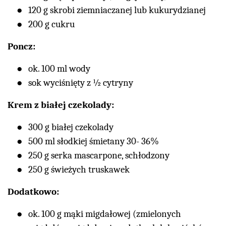
120 g skrobi ziemniaczanej lub kukurydzianej
200 g cukru
Poncz:
ok. 100 ml wody
sok wyciśnięty z ½ cytryny
Krem z białej czekolady:
300 g białej czekolady
500 ml słodkiej śmietany 30- 36%
250 g serka mascarpone, schłodzony
250 g świeżych truskawek
Dodatkowo:
ok. 100 g mąki migdałowej (zmielonych