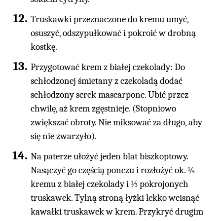
Truskawki przeznaczone do kremu umyć,
osuszyć, odszypułkować i pokroić w drobną
kostkę.
Przygotować krem z białej czekolady: Do
schłodzonej śmietany z czekoladą dodać
schłodzony serek mascarpone. Ubić przez
chwilę, aż krem zgęstnieje. (Stopniowo
zwiększać obroty. Nie miksować za długo, aby
się nie zwarzyło).
Na paterze ułożyć jeden blat biszkoptowy.
Nasączyć go częścią ponczu i rozłożyć ok. ¼
kremu z białej czekolady i ⅓ pokrojonych
truskawek. Tylną stroną łyżki lekko wcisnąć
kawałki truskawek w krem. Przykryć drugim