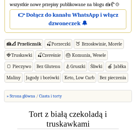
wszystkie nowe przepisy publikowane na blogu 🍰🥐🍲
👉 Dołącz do kanału WhatsApp i włącz
dzwoneczek 🔔
🍰📐 Przelicznik
🍒Porzeczki
🍑 Brzoskwinie, Morele
🍓Truskawki
🍒Czereśnie
🎂 Komunia, Wesele
🍞 Pieczywo
Bez Glutenu
🍐Gruszki
Śliwki
🍎 Jabłka
Maliny
Jagody i borówki
Keto, Low Carb
Bez pieczenia
» Strona główna
Ciasta i torty
Tort z białą czekoladą i
truskawkami