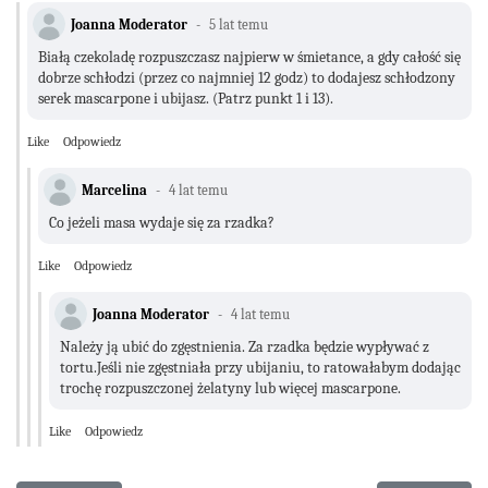
Joanna Moderator
5 lat temu
Białą czekoladę rozpuszczasz najpierw w śmietance, a gdy całość się
dobrze schłodzi (przez co najmniej 12 godz) to dodajesz schłodzony
serek mascarpone i ubijasz. (Patrz punkt 1 i 13).
Like
Odpowiedz
Marcelina
4 lat temu
Co jeżeli masa wydaje się za rzadka?
Like
Odpowiedz
Joanna Moderator
4 lat temu
Należy ją ubić do zgęstnienia. Za rzadka będzie wypływać z
tortu.Jeśli nie zgęstniała przy ubijaniu, to ratowałabym dodając
trochę rozpuszczonej żelatyny lub więcej mascarpone.
Like
Odpowiedz