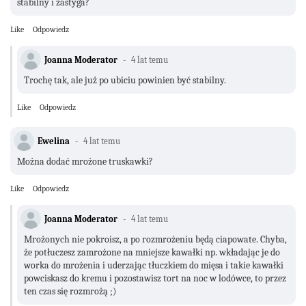
stabilny i zastyga?
Like
Odpowiedz
Joanna Moderator
4 lat temu
Trochę tak, ale już po ubiciu powinien być stabilny.
Like
Odpowiedz
Ewelina
4 lat temu
Można dodać mrożone truskawki?
Like
Odpowiedz
Joanna Moderator
4 lat temu
Mrożonych nie pokroisz, a po rozmrożeniu będą ciapowate. Chyba,
że potłuczesz zamrożone na mniejsze kawałki np. wkładając je do
worka do mrożenia i uderzając tłuczkiem do mięsa i takie kawałki
powciskasz do kremu i pozostawisz tort na noc w lodówce, to przez
ten czas się rozmrożą ;)