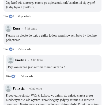
Czy ktoś wie dlaczego ciasto po upieczeniu tak bardzo mi się sypie?
Jakby było z piasku :(
Like
1
Odpowiedz
Kura
4 lat temu
Pyszne na ciepło do tego z gałką lodów waniliowych było by idealne
połączenie
Like
2
Odpowiedz
Ewelina
4 lat temu
Czy konieczna jest skrobia ziemniaczana ?
Like
1
Odpowiedz
Patrycja
4 lat temu
Przepyszne ciasto. Wiórki kokosowe dałam do całego ciasta przez
niedoczytanie, ale wyszedł rewelacyjny. Jedyny minus dla mnie to
cynamon. Następnym razem zrobię bez.;) kto co lubi. Dziękuję za ten