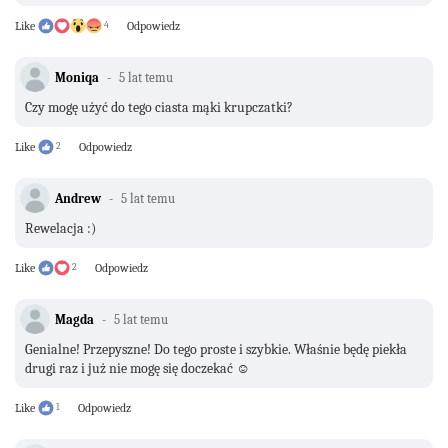
Like
4
Odpowiedz
Moniqa
5 lat temu
Czy mogę użyć do tego ciasta mąki krupczatki?
Like
2
Odpowiedz
Andrew
5 lat temu
Rewelacja :)
Like
2
Odpowiedz
Magda
5 lat temu
Genialne! Przepyszne! Do tego proste i szybkie. Właśnie będę piekła
drugi raz i już nie mogę się doczekać ☺️
Like
1
Odpowiedz