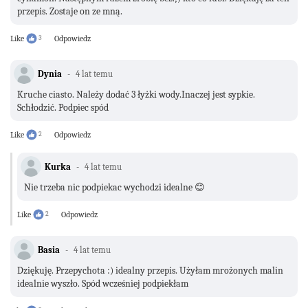
przepis. Zostaje on ze mną.
Like
3
Odpowiedz
Dynia
4 lat temu
Kruche ciasto. Należy dodać 3 łyżki wody.Inaczej jest sypkie.
Schłodzić. Podpiec spód
Like
2
Odpowiedz
Kurka
4 lat temu
Nie trzeba nic podpiekac wychodzi idealne 😊
Like
2
Odpowiedz
Basia
4 lat temu
Dziękuję. Przepychota :) idealny przepis. Użyłam mrożonych malin
idealnie wyszło. Spód wcześniej podpiekłam