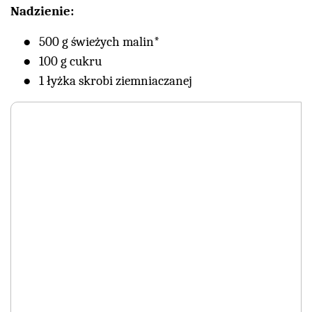
Nadzienie:
500 g świeżych malin*
100 g cukru
1 łyżka skrobi ziemniaczanej