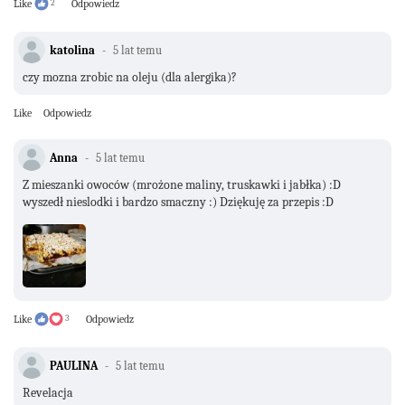
Like
2
Odpowiedz
katolina
5 lat temu
czy mozna zrobic na oleju (dla alergika)?
Like
Odpowiedz
Anna
5 lat temu
Z mieszanki owoców (mrożone maliny, truskawki i jabłka) :D
wyszedł nieslodki i bardzo smaczny :) Dziękuję za przepis :D
Like
3
Odpowiedz
PAULINA
5 lat temu
Revelacja