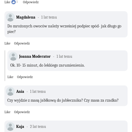
Like
1
Odpowiedz
Magdalena
1 lat temu
Do mrożonych owoców należy wcześniej podpiec spód- jak długo go
piec?
Like
Odpowiedz
Joanna Moderator
1 lat temu
Ok. 10- 15 minut, do lekkiego zarumienienia.
Like
Odpowiedz
Ania
1 lat temu
Czy wyjdzie z masą jabłkową do jabłecznika? Czy masa za rzadka?
Like
Odpowiedz
Kaja
2 lat temu