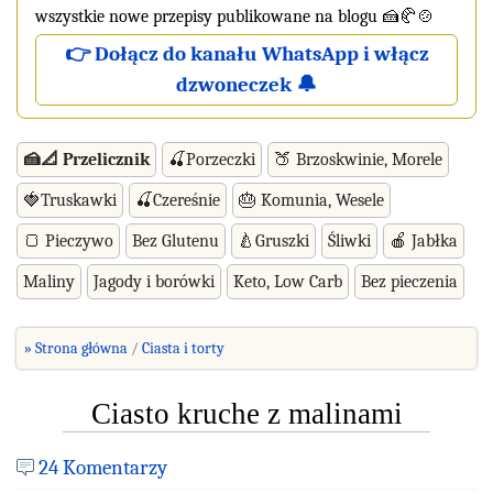
wszystkie nowe przepisy publikowane na blogu 🍰🥐🍲
👉 Dołącz do kanału WhatsApp i włącz
dzwoneczek 🔔
🍰📐 Przelicznik
🍒Porzeczki
🍑 Brzoskwinie, Morele
🍓Truskawki
🍒Czereśnie
🎂 Komunia, Wesele
🍞 Pieczywo
Bez Glutenu
🍐Gruszki
Śliwki
🍎 Jabłka
Maliny
Jagody i borówki
Keto, Low Carb
Bez pieczenia
» Strona główna
Ciasta i torty
Ciasto kruche z malinami
24 Komentarzy