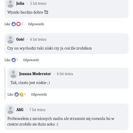
Julia
5 lat temu
Wyszło bardzo dobre 🥰
Like
2
Odpowiedz
Gość
6 lat temu
Czy on wychodzi taki niski czy ja coś źle zrobiłam
Like
1
Odpowiedz
Joanna Moderator
6 lat temu
Tak, ciasto jest niskie ;)
Like
3
Odpowiedz
AliG
7 lat temu
Próbowałem z mrożonych malin ale strasznie się rozwala bo w
cieście zrobiło sie dużo soku :(