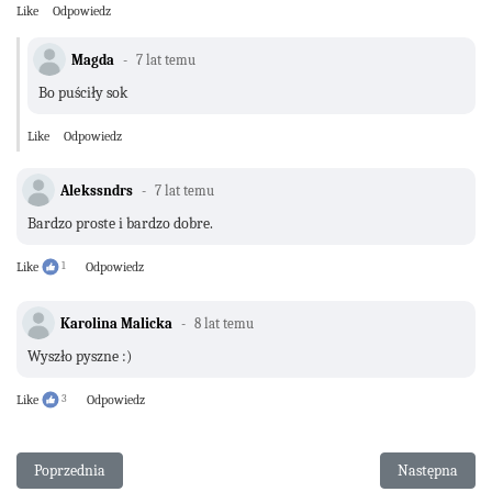
Like
Odpowiedz
Magda
7 lat temu
Bo puściły sok
Like
Odpowiedz
Alekssndrs
7 lat temu
Bardzo proste i bardzo dobre.
Like
1
Odpowiedz
Karolina Malicka
8 lat temu
Wyszło pyszne :)
Like
3
Odpowiedz
Poprzednia strona: Brownie bez pieczenia
Następna stro
Poprzednia
Następna