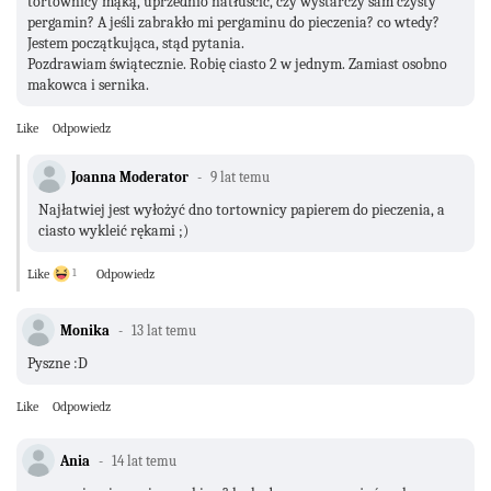
tortownicy mąką, uprzednio natłuścić, czy wystarczy sam czysty
pergamin? A jeśli zabrakło mi pergaminu do pieczenia? co wtedy?
Jestem początkująca, stąd pytania.
Pozdrawiam świątecznie. Robię ciasto 2 w jednym. Zamiast osobno
makowca i sernika.
Like
Odpowiedz
Joanna Moderator
9 lat temu
Najłatwiej jest wyłożyć dno tortownicy papierem do pieczenia, a
ciasto wykleić rękami ;)
Like
1
Odpowiedz
Monika
13 lat temu
Pyszne :D
Like
Odpowiedz
Ania
14 lat temu