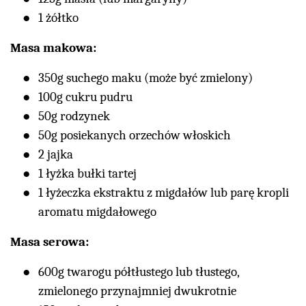
1 żółtko
Masa makowa:
350g suchego maku (może być zmielony)
100g cukru pudru
50g rodzynek
50g posiekanych orzechów włoskich
2 jajka
1 łyżka bułki tartej
1 łyżeczka ekstraktu z migdałów lub parę kropli
aromatu migdałowego
Masa serowa:
600g twarogu półtłustego lub tłustego,
zmielonego przynajmniej dwukrotnie