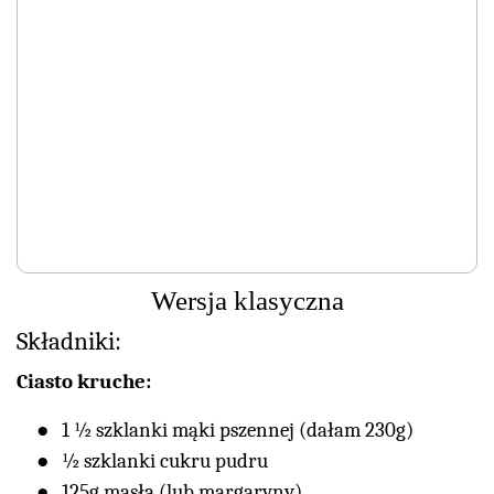
Wersja klasyczna
Składniki:
Ciasto kruche:
1 ½ szklanki mąki pszennej (dałam 230g)
½ szklanki cukru pudru
125g masła (lub margaryny)