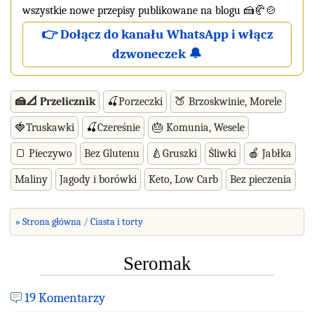
wszystkie nowe przepisy publikowane na blogu 🍰🥐🍲
👉 Dołącz do kanału WhatsApp i włącz
dzwoneczek 🔔
🍰📐 Przelicznik
🍒Porzeczki
🍑 Brzoskwinie, Morele
🍓Truskawki
🍒Czereśnie
🎂 Komunia, Wesele
🍞 Pieczywo
Bez Glutenu
🍐Gruszki
Śliwki
🍎 Jabłka
Maliny
Jagody i borówki
Keto, Low Carb
Bez pieczenia
» Strona główna
Ciasta i torty
Seromak
19 Komentarzy