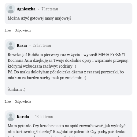
Agnieszka
7 lat temu
Można użyć gotowej masy majowej?
Like
Odpowiedz
Kasia
12 lat temu
Rewelacja! Robiłam pierwszy raz w życiu i wyszedł MEGA PYSZNY!
Kochana Asiu dziękuję za Twoje dokładne opisy i wspaniałe przepisy,
którymi wzbudzam zachwyt rodziny :)
P.S. Do maku dołożyłam pół słoiczka dżemu z czarnej porzeczki, bo
miałam za bardzo suchy mak po zmieleniu :)
Ściskam :)
Like
Odpowiedz
Karola
13 lat temu
Mam pytanie. Czy kruche ciasto na spód rozwałkować, jak wyłożyć
nim tortownicę/blaszkę? Rozgniatać palcami? Czy podsypać denko