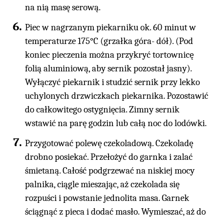
na nią masę serową.
Piec w nagrzanym piekarniku ok. 60 minut w
temperaturze 175°C (grzałka góra- dół). (Pod
koniec pieczenia można przykryć tortownicę
folią aluminiową, aby sernik pozostał jasny).
Wyłączyć piekarnik i studzić sernik przy lekko
uchylonych drzwiczkach piekarnika. Pozostawić
do całkowitego ostygnięcia. Zimny sernik
wstawić na parę godzin lub całą noc do lodówki.
Przygotować polewę czekoladową. Czekoladę
drobno posiekać. Przełożyć do garnka i zalać
śmietaną. Całość podgrzewać na niskiej mocy
palnika, ciągle mieszając, aż czekolada się
rozpuści i powstanie jednolita masa. Garnek
ściągnąć z pieca i dodać masło. Wymieszać, aż do