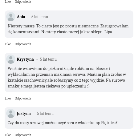
Like
Odpowiedz
Ania
5 lat temu
Niestety muszę. To ciasto jest po prostu niesmaczne. Zasugerowalam
się komentarzami. Niestety ciasto raczej jak ze sklepu. Lipa
Like
Odpowiedz
Krystyna
5 lat temu
Właśnie wstawiłam do piekarnika,ale robiłam na blaszce i
wykladalam na przemian mak,masa serowa. Miałam plan zrobić w
kształcie szachownicy,ale zobaczymy co z tego wyjdzie. Na surowo
smakuje mega,jestem ciekawa po upieczeniu :)
Like
Odpowiedz
Justyna
5 lat temu
Czy do masy serowej można użyć sera z wiaderka np Piątnica?
Like
Odpowiedz