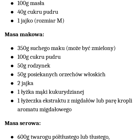
100g masła
40g cukru pudru
1 jajko (rozmiar M)
Masa makowa:
350g suchego maku (może być zmielony)
100g cukru pudru
50g rodzynek
50g posiekanych orzechów włoskich
2 jajka
1 łyżka mąki kukurydzianej
1 łyżeczka ekstraktu z migdałów lub parę kropli
aromatu migdałowego
Masa serowa:
600g twarogu półtłustego lub tłustego,