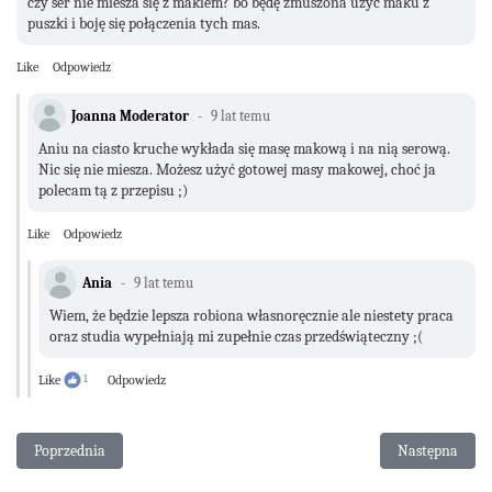
czy ser nie miesza się z makiem? bo będę zmuszona użyć maku z
puszki i boję się połączenia tych mas.
Like
Odpowiedz
Joanna Moderator
9 lat temu
Aniu na ciasto kruche wykłada się masę makową i na nią serową.
Nic się nie miesza. Możesz użyć gotowej masy makowej, choć ja
polecam tą z przepisu ;)
Like
Odpowiedz
Ania
9 lat temu
Wiem, że będzie lepsza robiona własnoręcznie ale niestety praca
oraz studia wypełniają mi zupełnie czas przedświąteczny ;(
Like
1
Odpowiedz
Poprzednia strona: Sernik wiśniowo- kokosowy bez pieczenia
Następna stro
Poprzednia
Następna