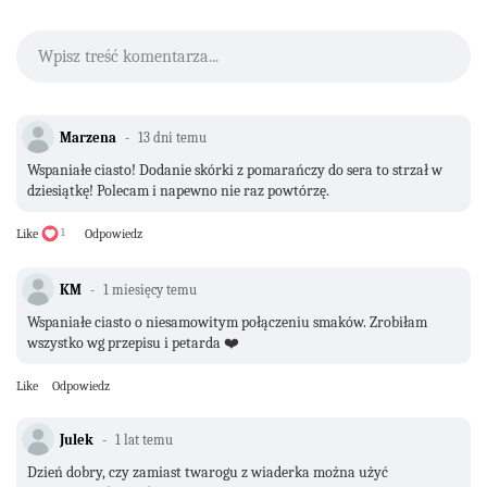
Wpisz treść komentarza...
Marzena
13 dni temu
Wspaniałe ciasto! Dodanie skórki z pomarańczy do sera to strzał w
dziesiątkę! Polecam i napewno nie raz powtórzę.
Like
1
Odpowiedz
KM
1 miesięcy temu
Wspaniałe ciasto o niesamowitym połączeniu smaków. Zrobiłam
wszystko wg przepisu i petarda ❤️
Like
Odpowiedz
Julek
1 lat temu
Dzień dobry, czy zamiast twarogu z wiaderka można użyć