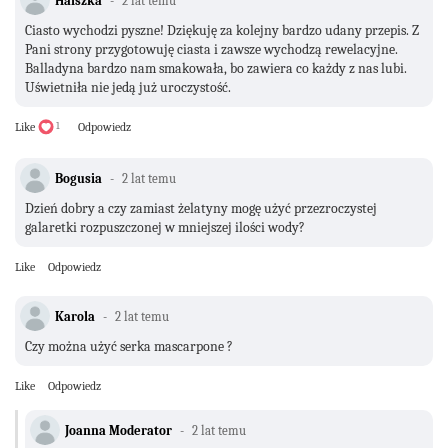
Halszka
2 lat temu
Ciasto wychodzi pyszne! Dziękuję za kolejny bardzo udany przepis. Z
Pani strony przygotowuję ciasta i zawsze wychodzą rewelacyjne.
Balladyna bardzo nam smakowała, bo zawiera co każdy z nas lubi.
Uświetniła nie jedą już uroczystość.
Like
1
Odpowiedz
Bogusia
2 lat temu
Dzień dobry a czy zamiast żelatyny mogę użyć przezroczystej
galaretki rozpuszczonej w mniejszej ilości wody?
Like
Odpowiedz
Karola
2 lat temu
Czy można użyć serka mascarpone ?
Like
Odpowiedz
Joanna Moderator
2 lat temu