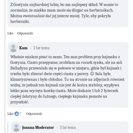
Z Gostynia najbardziej lubię, bo ma najlepszy skład. W sumie to
normalne, że miękka masa może się ślizgać na herbatnikach.
Można ewentualnie dać jej jeszcze mniej. Tyle, aby pokryła
herbatniki.
Like
Odpowiedz
Kam
2 lat temu
Właśnie miałam pisać to samo. Ten sam problem przy kajmaku z
Gostynia. Ciasto przepyszne, zrobiłam na roczek synka, ale na sali
Balladyna przewalała się w połowie w miejscu, gdzie był kajmak i
trzeba było zbierać dwie części ciasta z patery. 😐 Sala była
klimatyzowana i było chłodno. Tu na stronie na zdjęciach również
widzę, że jednak ten kajmak nie jest do końca stabilny, wypływa
lekko poza wycięta kostkę ciasta. Może dodanie 1 lub 2 łyżeczek
ciepłej żelatyny do luźnego, ciepłego kajmaku pomoże na
przyszłość.
Like
2
Odpowiedz
Joanna Moderator
2 lat temu