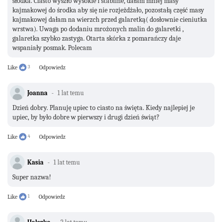
słodka. Ciasto wyszło wysokie i stabilne, dałam mniej masy
kajmakowej do środka aby się nie rozjeżdżało, pozostałą część masy
kajmakowej dałam na wierzch przed galaretką( dosłownie cieniutka
wrstwa). Uwaga po dodaniu mrożonych malin do galaretki ,
galaretka szybko zastyga. Otarta skórka z pomarańczy daje
wspaniały posmak. Polecam
Like
3
Odpowiedz
Joanna
1 lat temu
Dzień dobry. Planuję upiec to ciasto na święta. Kiedy najlepiej je
upiec, by było dobre w pierwszy i drugi dzień świąt?
Like
4
Odpowiedz
Kasia
1 lat temu
Super nazwa!
Like
1
Odpowiedz