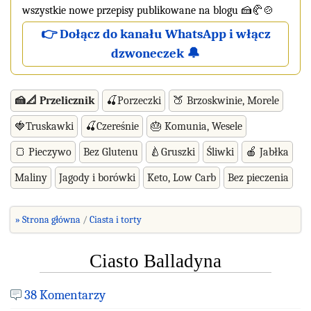
wszystkie nowe przepisy publikowane na blogu 🍰🥐🍲
👉 Dołącz do kanału WhatsApp i włącz
dzwoneczek 🔔
🍰📐 Przelicznik
🍒Porzeczki
🍑 Brzoskwinie, Morele
🍓Truskawki
🍒Czereśnie
🎂 Komunia, Wesele
🍞 Pieczywo
Bez Glutenu
🍐Gruszki
Śliwki
🍎 Jabłka
Maliny
Jagody i borówki
Keto, Low Carb
Bez pieczenia
» Strona główna
Ciasta i torty
Ciasto Balladyna
38 Komentarzy