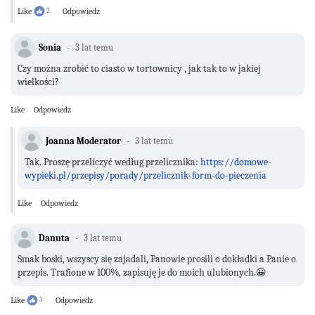
Like
2
Odpowiedz
Sonia
3 lat temu
Czy można zrobić to ciasto w tortownicy , jak tak to w jakiej
wielkości?
Like
Odpowiedz
Joanna Moderator
3 lat temu
Tak. Proszę przeliczyć według przelicznika:
https://domowe-
wypieki.pl/przepisy/porady/przelicznik-form-do-pieczenia
Like
Odpowiedz
Danuta
3 lat temu
Smak boski, wszyscy się zajadali, Panowie prosili o dokładki a Panie o
przepis. Trafione w 100%, zapisuję je do moich ulubionych.😀
Like
3
Odpowiedz