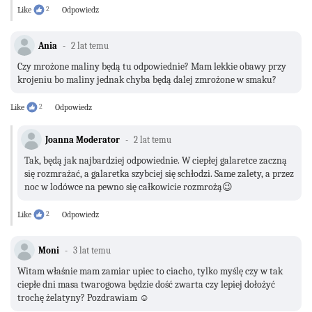
Like
2
Odpowiedz
Ania
2 lat temu
Czy mrożone maliny będą tu odpowiednie? Mam lekkie obawy przy
krojeniu bo maliny jednak chyba będą dalej zmrożone w smaku?
Like
2
Odpowiedz
Joanna Moderator
2 lat temu
Tak, będą jak najbardziej odpowiednie. W ciepłej galaretce zaczną
się rozmrażać, a galaretka szybciej się schłodzi. Same zalety, a przez
noc w lodówce na pewno się całkowicie rozmrożą😉
Like
2
Odpowiedz
Moni
3 lat temu
Witam właśnie mam zamiar upiec to ciacho, tylko myślę czy w tak
ciepłe dni masa twarogowa będzie dość zwarta czy lepiej dołożyć
trochę żelatyny? Pozdrawiam ☺️