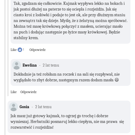
Tak, zgadzam się całkowicie. Kajmak wypływa lekko na bokach i
jak postoi dłużej na paterze to się ociepla i rozjeżdża. Jak się
ciasto kroi z lodówki i podaje to jest ok, ale przy dłuższym staniu
na zewnątrz tak się dzieje. Myślę, że z żelatyną można spróbować.
Można też masę krówkową połączyć z masłem, ucierając masło
na puch i dodając następnie po łyżce masy krówkowej. Będzie
stabilny krem.
Like
1
Odpowiedz
Ewelina
2 lat temu
Dokładnie ja też robiłam na roczek i na sali się rozpływał, nie
wyglądało to zbyt dobrze, następnym razem dodam masła 😃
Like
Odpowiedz
Gosia
2 lat temu
Jak masz już gotowy kajmak, to ogrzej go trochę i dobrze
wymieszaj. Herbatniki posmaruj lekko ciepłym, nie ma prawa się
rozwarstwić i rozjeżdżać