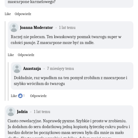
mascarpone karmelowego?
Like
Odpowiedz
Joanna Moderator
1 lat temu
Raczej nie polecam. Ten kwaskowaty posmak twarogu super w
całości pasuje. Z mascarpone moze być za mdłe.
Like
Odpowiedz
Anastazja
7 miesięcy temu
Dokładnie, raz wpadłam na ten pomysł zrobiłam z mascarpone i
szybko wróciłam do twarogu
Like
1
Odpowiedz
Jadzia
1 lat temu
Ciasto rewelacyjne. Naprawdę pyszne. Szybkie i proste w zrobieniu.
Ja dodałam do sera dodatkową jedną kopiastą łyżeczkę cukru pudru i
bardzo dobrze bo początkowo masa serowa była dla mnie za mało