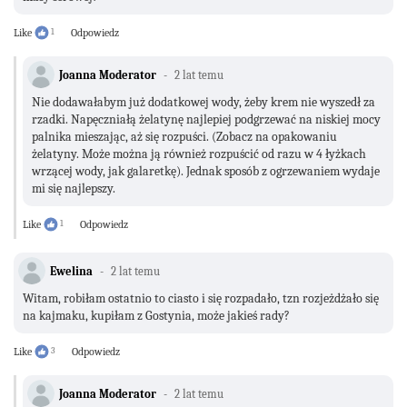
Like
1
Odpowiedz
Joanna Moderator
2 lat temu
Nie dodawałabym już dodatkowej wody, żeby krem nie wyszedł za
rzadki. Napęczniałą żelatynę najlepiej podgrzewać na niskiej mocy
palnika mieszając, aż się rozpuści. (Zobacz na opakowaniu
żelatyny. Może można ją również rozpuścić od razu w 4 łyżkach
wrzącej wody, jak galaretkę). Jednak sposób z ogrzewaniem wydaje
mi się najlepszy.
Like
1
Odpowiedz
Ewelina
2 lat temu
Witam, robiłam ostatnio to ciasto i się rozpadało, tzn rozjeżdżało się
na kajmaku, kupiłam z Gostynia, może jakieś rady?
Like
3
Odpowiedz
Joanna Moderator
2 lat temu