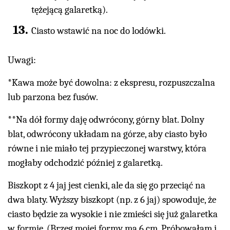
tężejącą galaretką).
Ciasto wstawić na noc do lodówki.
Uwagi:
*Kawa może być dowolna: z ekspresu, rozpuszczalna
lub parzona bez fusów.
**Na dół formy daję odwrócony, górny blat. Dolny
blat, odwrócony układam na górze, aby ciasto było
równe i nie miało tej przypieczonej warstwy, która
mogłaby odchodzić później z galaretką.
Biszkopt z 4 jaj jest cienki, ale da się go przeciąć na
dwa blaty. Wyższy biszkopt (np. z 6 jaj) spowoduje, że
ciasto będzie za wysokie i nie zmieści się już galaretka
w formie. (Brzeg mojej formy ma 6 cm. Próbowałam i