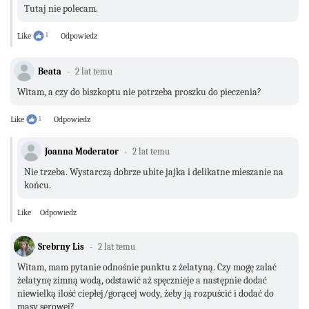
Tutaj nie polecam.
Like
1
Odpowiedz
Beata
2 lat temu
Witam, a czy do biszkoptu nie potrzeba proszku do pieczenia?
Like
1
Odpowiedz
Joanna Moderator
2 lat temu
Nie trzeba. Wystarczą dobrze ubite jajka i delikatne mieszanie na
końcu.
Like
Odpowiedz
Srebrny Lis
2 lat temu
Witam, mam pytanie odnośnie punktu z żelatyną. Czy mogę zalać
żelatynę zimną wodą, odstawić aż spęcznieje a następnie dodać
niewielką ilość ciepłej/gorącej wody, żeby ją rozpuścić i dodać do
masy serowej?