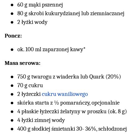
60 g mąki pszennej
80 g skrobi kukurydzianej lub ziemniaczanej
2 łyżki wody
Poncz:
ok. 100 ml zaparzonej kawy*
Masa serowa:
750 g twarogu z wiaderka lub Quark (20%)
70 g cukru
2 łyżeczki
cukru waniliowego
skórka starta z ½ pomarańczy, opcjonalnie
4 płaskie łyżeczki żelatyny w proszku (ok. 8 g)
4 łyżki zimnej wody
400 g słodkiej śmietanki 30- 36%, schłodzonej