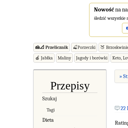
Nowość
na na
śledzić wszystkie
🍰📐 Przelicznik
🍒Porzeczki
🍑 Brzoskwini
🍎 Jabłka
Maliny
Jagody i borówki
Keto, L
» S
Przepisy
Szukaj
22
Tagi
Dieta
Ratin