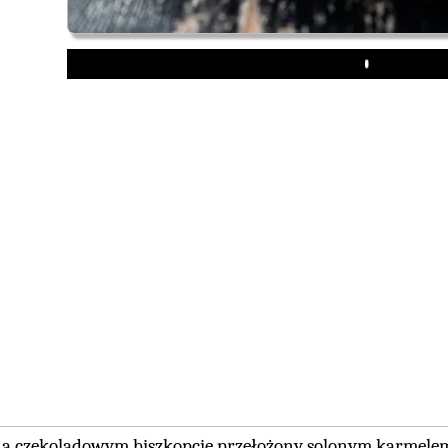
Play
na czekoladowym biszkopcie przełożony solonym karmel