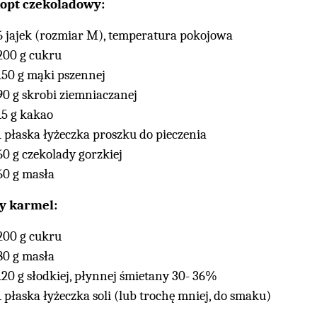
kopt czekoladowy:
6 jajek (rozmiar M), temperatura pokojowa
200 g cukru
150 g mąki pszennej
90 g skrobi ziemniaczanej
15 g kakao
1 płaska łyżeczka proszku do pieczenia
60 g czekolady gorzkiej
60 g masła
y karmel:
200 g cukru
80 g masła
120 g słodkiej, płynnej śmietany 30- 36%
1 płaska łyżeczka soli (lub trochę mniej, do smaku)