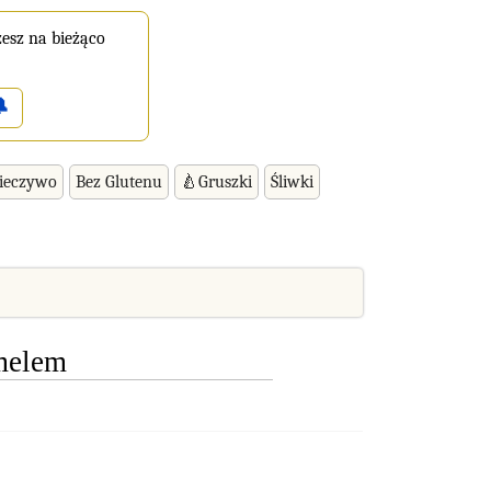
esz na bieżąco

ieczywo
Bez Glutenu
🍐Gruszki
Śliwki
melem