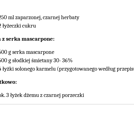
250 ml zaparzonej, czarnej herbaty
2 łyżeczki cukru
 z serka mascarpone:
500 g serka mascarpone
500 g słodkiej śmietany 30- 36%
4 łyżki solonego karmelu (przygotowanego według przepis
tkowo:
ok. 3 łyżek dżemu z czarnej porzeczki