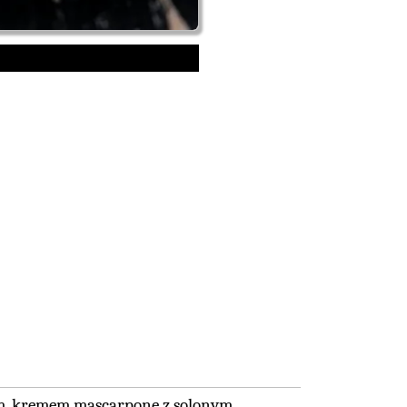
em, kremem mascarpone z solonym