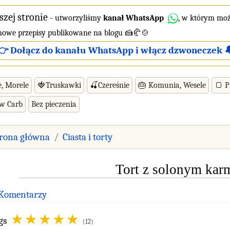
szej stronie
-
utworzyliśmy
kanał WhatsApp
, w którym moż
 nowe przepisy publikowane na blogu 🍰🥐🍲
👉 Dołącz do kanału WhatsApp i włącz dzwoneczek 
e, Morele
🍓Truskawki
🍒Czereśnie
🎂 Komunia, Wesele
🍞 P
ow Carb
Bez pieczenia
trona główna
Ciasta i torty
Tort z solonym kar
 Komentarzy
gs
(12)