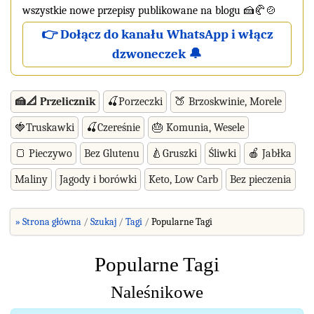
wszystkie nowe przepisy publikowane na blogu 🍰🥐🍲
👉 Dołącz do kanału WhatsApp i włącz
dzwoneczek 🔔
🍰📐 Przelicznik
🍒Porzeczki
🍑 Brzoskwinie, Morele
🍓Truskawki
🍒Czereśnie
🎂 Komunia, Wesele
🍞 Pieczywo
Bez Glutenu
🍐Gruszki
Śliwki
🍎 Jabłka
Maliny
Jagody i borówki
Keto, Low Carb
Bez pieczenia
» Strona główna
Szukaj
Tagi
Popularne Tagi
Popularne Tagi
Naleśnikowe